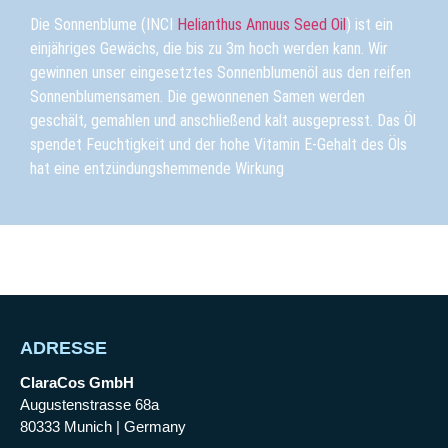
Die Sonnenblume (INCI
Helianthus Annuus Seed Oil
) ist ein
einjähriges Gewächs, die bis zu 3m hoch werden kann. Wir
gewinnen unser eingesetztes Sonnenblumenöl
aus den reifen
Sonnenblumensamen. Die gewonnenen Samen werden
geschält, gemahlen und anschließend kalt ausgepresst. Das Öl
spendet Feuchtigkeit und der hohe Vitamin E-Gehalt des Öls
hat eine entzündungshemmende Wirkung
ADRESSE
ClaraCos GmbH
Augustenstrasse 68a
80333 Munich | Germany